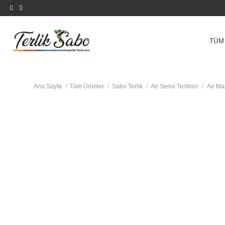
İçeriğe
atla
TÜM
Ana Sayfa
/
Tüm Ürünler
/
Sabo Terlik
/
Air Serisi Terlikler
/
Air Ma