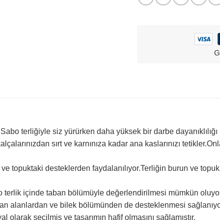
G
Sabo terliğiyle siz yürürken daha yüksek bir darbe dayanıklılığı i
kalçalarınızdan sırt ve karnınıza kadar ana kaslarınızı tetikler.O
ve topuktaki desteklerden faydalanılıyor.Terliğin burun ve topu
o terlik içinde taban bölümüyle değerlendirilmesi mümkün oluyor
 yan alanlardan ve bilek bölümünden de desteklenmesi sağlanıyo
l olarak seçilmiş ve tasarımın hafif olmasını sağlamıştır.