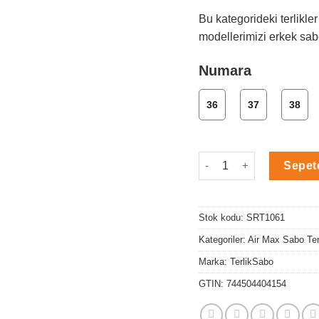
Bu kategorideki terlikler
modellerimizi erkek sabo
Numara
36
37
38
Air İlaç Desen Cırtlı Arka
Sepet
Stok kodu:
SRT1061
Kategoriler:
Air Max Sabo Ter
Marka:
TerlikSabo
GTIN:
744504404154