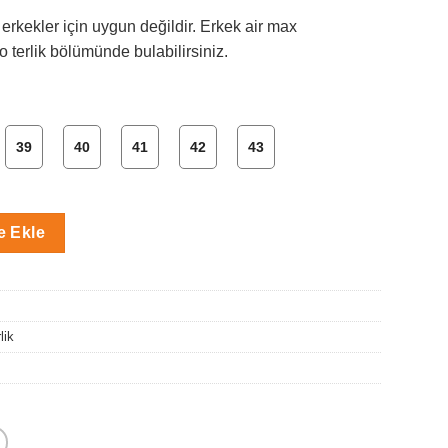
 erkekler için uygun değildir. Erkek air max
 terlik bölümünde bulabilirsiniz.
39
40
41
42
43
dan Bantlı Terlik adet
e Ekle
lik