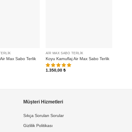
TERLIK
AIR MAX SABO TERLIK
AIR MA
Laciver
Air Max Sabo Terlik
Koyu Kamuflaj Air Max Sabo Terlik
Sabo Te
1.350,00
₺
1.350,
Müşteri Hizmetleri
Sıkça Sorulan Sorular
Gizlilik Politikası