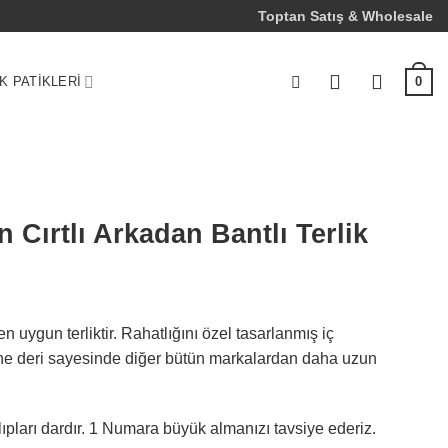
Toptan Satış & Wholesale
K PATIKLERI
0
n Cırtlı Arkadan Bantlı Terlik
n uygun terliktir. Rahatlığını özel tasarlanmış iç
ine deri sayesinde diğer bütün markalardan daha uzun
ıpları dardır. 1 Numara büyük almanızı tavsiye ederiz.