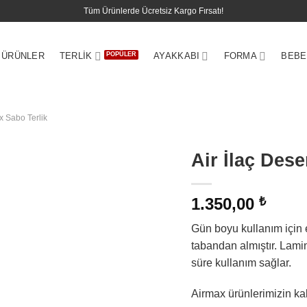
Tüm Ürünlerde Ücretsiz Kargo Fırsatı!
 ÜRÜNLER
TERLIK
AYAKKABI
FORMA
BEBE
x Sabo Terlik
Air İlaç Dese
1.350,00
₺
Gün boyu kullanım için e
tabandan almıştır. Lam
süre kullanım sağlar.
Airmax ürünlerimizin kal