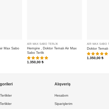
AIR MAX SABO TERLIK
AIR MAX SABO 
Air Max Sabo
Hemşire , Doktor Temalı Air Max
Doktor Temalı 
Sabo Terlik
1.350,00
₺
1.350,00
₺
orileri
Alışveriş
Terlikler
Hesabım
erlikler
Siparişlerim