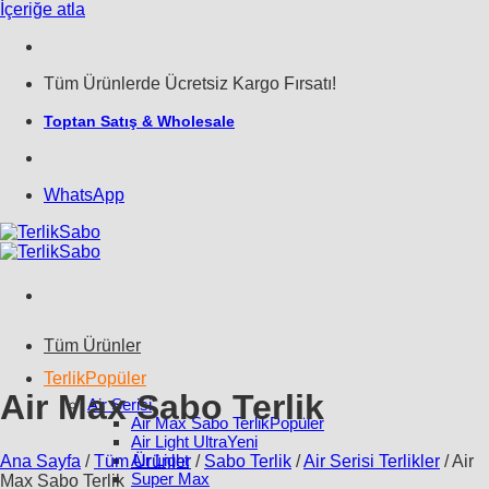
İçeriğe atla
Tüm Ürünlerde Ücretsiz Kargo Fırsatı!
Toptan Satış & Wholesale
WhatsApp
Tüm Ürünler
Terlik
Air Max Sabo Terlik
Air Serisi
Air Max Sabo Terlik
Air Light Ultra
Air Light
Ana Sayfa
/
Tüm Ürünler
/
Sabo Terlik
/
Air Serisi Terlikler
/
Air
Super Max
Max Sabo Terlik