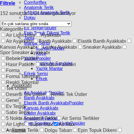
Comfortflex
Filtrele
Anatomik Terlik
5 Nokta Anatomik Terlik
152 sonuçtan 1-24 arası gösteriliyor
Dolgu
Klasik
Ev Terliği
Kategoriler
Epin Topuk Dikeni Terlik
Air Light Ultra
Ayakkabı
Tahta
Air Ayakkabı
Bantlı Ayakkabı
Elastik Bantlı Ayakkabı
Mantar Serisi
Kanvas Ayakkabı
Loafer Ayakkabı
Sneaker Ayakkabı
Mantar
Spor Sneaker Ayakkabı
Keçe
Yazlık
Bebek Patikleri
Yazlık Air Sandalet
Hasır Patikler
İlk Adım Patikleri
Yazlık Mantar
Forma
Erkek Serisi
Forma Takımları
Erkek
Renkli Takımlar
Ayakkabı
Tek Üstler
Air Ayakkabı
Desenli Tek Üstler
Renkli Tek Üstler
Bantlı Ayakkabı
Genel
Elastik Bantlı Ayakkabı
Ev Terliği
Kanvas Ayakkabı
Sabo Terlik
Loafer Ayakkabı
Sneaker Ayakkabı
5 Nokta Anatomik Terlik
Air Serisi Terlikler
Spor Sneaker Ayakkabı
Air Light
Super Max
Air Max
Forma
Anatomik Terlik
Dolgu Taban
Epin Topuk Dikeni