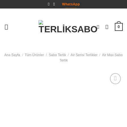
İçeriğe
WhatsApp
atla
0
Ana Sayfa
/
Tüm Ürünler
/
Sabo Terlik
/
Air Serisi Terlikler
/
Air Max Sabo
Terlik