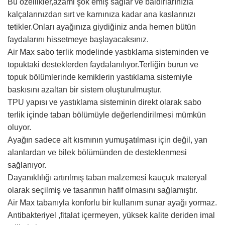
Bu özellikler,azami şok emiş sağlar ve baldırlarınızla
kalçalarınızdan sırt ve karnınıza kadar ana kaslarınızı
tetikler.Onları ayağınıza giydiğiniz anda hemen bütün
faydalarını hissetmeye başlayacaksınız.
Air Max sabo terlik modelinde yastıklama sisteminden ve
topuktaki desteklerden faydalanılıyor.Terliğin burun ve
topuk bölümlerinde kemiklerin yastıklama sistemiyle
baskısını azaltan bir sistem oluşturulmuştur.
TPU yapısı ve yastıklama sisteminin direkt olarak sabo
terlik içinde taban bölümüyle değerlendirilmesi mümkün
oluyor.
Ayağın sadece alt kısmının yumuşatılması için değil, yan
alanlardan ve bilek bölümünden de desteklenmesi
sağlanıyor.
Dayanıklılığı artırılmış taban malzemesi kauçuk materyal
olarak seçilmiş ve tasarımın hafif olmasını sağlamıştır.
Air Max tabanıyla konforlu bir kullanım sunar ayağı yormaz.
Antibakteriyel ,fitalat içermeyen, yüksek kalite deriden imal