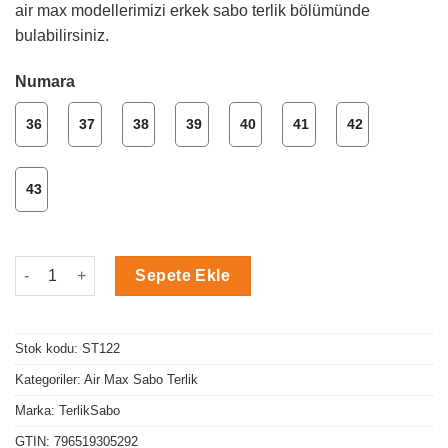
air max modellerimizi erkek sabo terlik bölümünde
bulabilirsiniz.
Numara
36
37
38
39
40
41
42
43
Kırmızı Air Max Sabo Terlik adet
Sepete Ekle
Stok kodu:
ST122
Kategoriler:
Air Max Sabo Terlik
Marka:
TerlikSabo
GTIN:
796519305292