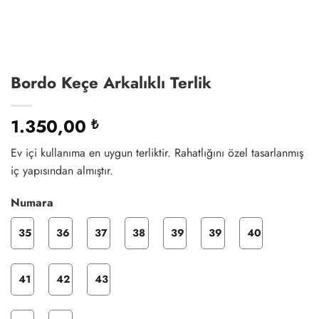
Bordo Keçe Arkalıklı Terlik
1.350,00
₺
Ev içi kullanıma en uygun terliktir. Rahatlığını özel tasarlanmış
iç yapısından almıştır.
Numara
35
36
37
38
39
39
40
41
42
43