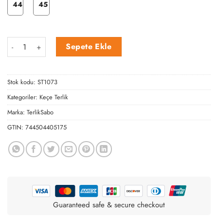
44
45
Bordo Keçe Arkalıklı Terlik adet
Sepete Ekle
Stok kodu:
ST1073
Kategoriler:
Keçe Terlik
Marka:
TerlikSabo
GTIN:
744504405175
Guaranteed safe & secure checkout