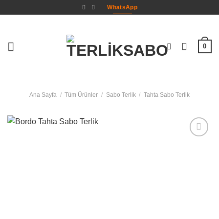
İçeriğe
WhatsApp
atla
0
Ana Sayfa
/
Tüm Ürünler
/
Sabo Terlik
/
Tahta Sabo Terlik