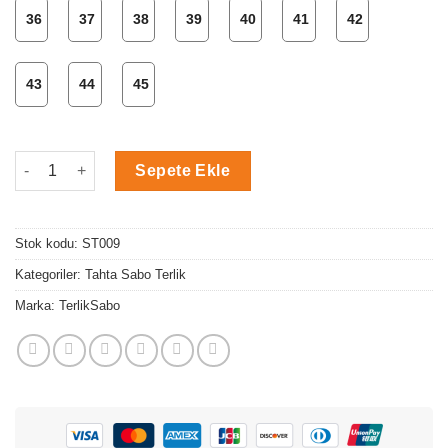
36
37
38
39
40
41
42
43
44
45
Bordo Tahta Sabo Terlik adet
Sepete Ekle
Stok kodu:
ST009
Kategoriler:
Tahta Sabo Terlik
Marka:
TerlikSabo