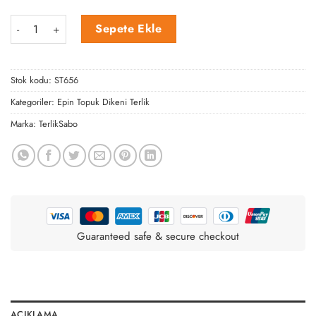
Çift Bant Mor Nubuk Epin Terliği adet
Sepete Ekle
Stok kodu:
ST656
Kategoriler:
Epin Topuk Dikeni Terlik
Marka:
TerlikSabo
Guaranteed safe & secure checkout
AÇIKLAMA