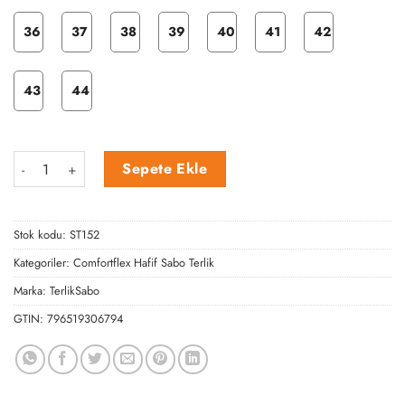
36
37
38
39
40
41
42
43
44
Comfortflex Siyah Sabo Terlik adet
Sepete Ekle
Stok kodu:
ST152
Kategoriler:
Comfortflex Hafif Sabo Terlik
Marka:
TerlikSabo
GTIN:
796519306794