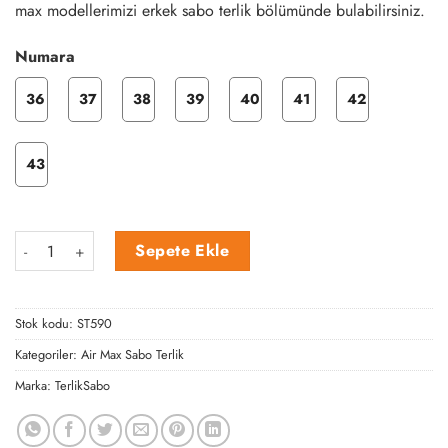
max modellerimizi erkek sabo terlik bölümünde bulabilirsiniz.
Numara
36
37
38
39
40
41
42
43
Siyah Leopar Desenli Airmax adet
Sepete Ekle
Stok kodu:
ST590
Kategoriler:
Air Max Sabo Terlik
Marka:
TerlikSabo