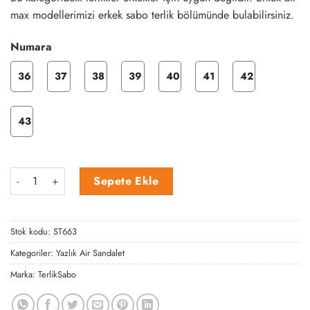
max modellerimizi erkek sabo terlik bölümünde bulabilirsiniz.
Numara
36
37
38
39
40
41
42
43
Gold Folyo Desen Tek Bant Bantlı Air Sandalet adet
Sepete Ekle
Stok kodu:
ST663
Kategoriler:
Yazlık Air Sandalet
Marka:
TerlikSabo