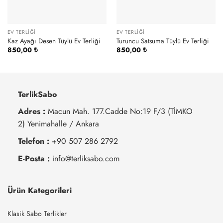
EV TERLIĞI
EV TERLIĞI
Kaz Ayağı Desen Tüylü Ev Terliği
Turuncu Satsuma Tüylü Ev Terliği
850,00
₺
850,00
₺
TerlikSabo
Adres :
Macun Mah. 177.Cadde No:19 F/3 (TİMKO
2) Yenimahalle / Ankara
Telefon :
+90 507 286 2792
E-Posta :
info@terliksabo.com
Ürün Kategorileri
Klasik Sabo Terlikler