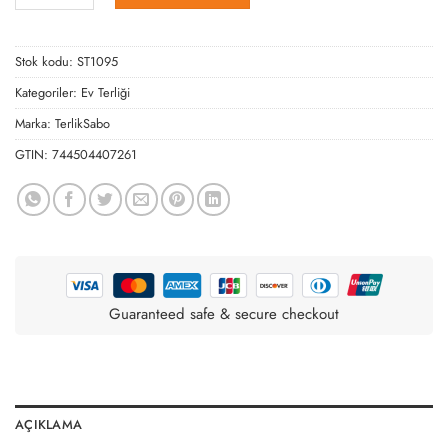
Stok kodu:
ST1095
Kategoriler:
Ev Terliği
Marka:
TerlikSabo
GTIN:
744504407261
Guaranteed safe & secure checkout
AÇIKLAMA