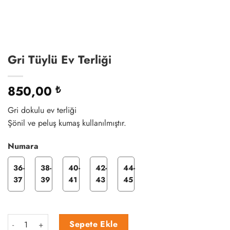
Gri Tüylü Ev Terliği
850,00
₺
Gri dokulu ev terliği
Şönil ve peluş kumaş kullanılmıştır.
Numara
36-
38-
40-
42-
44-
37
39
41
43
45
Gri Tüylü Ev Terliği adet
Sepete Ekle