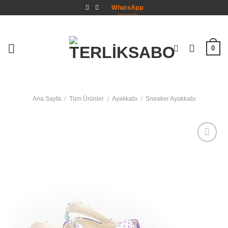
İçeriğe
WhatsApp
atla
0
Ana Sayfa
/
Tüm Ürünler
/
Ayakkabı
/
Sneaker Ayakkabı