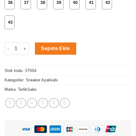
36
37
38
39
40
41
42
43
Hemşire Doktor Desenli Supermax Sneaker adet
Sepete Ekle
Stok kodu:
ST654
Kategoriler:
Sneaker Ayakkabı
Marka:
TerlikSabo