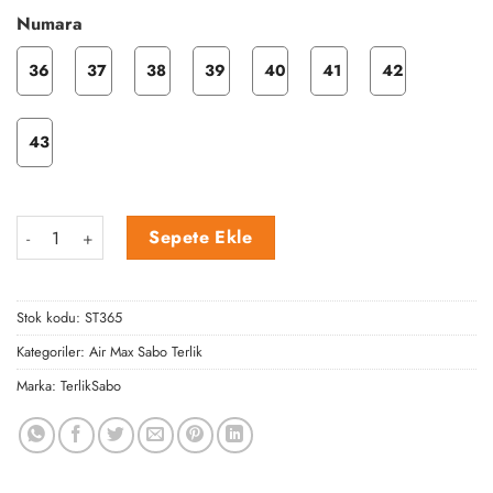
Numara
36
37
38
39
40
41
42
43
Kırmızı Diş Temalı Airmax adet
Sepete Ekle
Stok kodu:
ST365
Kategoriler:
Air Max Sabo Terlik
Marka:
TerlikSabo