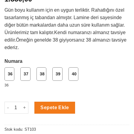
Gün boyu kullanım için en uygun terliktir. Rahatlığını özel
tasarlanmış iç tabandan almıştır. Lamine deri sayesinde
diğer bütün markalardan daha uzun süre kullanım sağlar.
Ürünlerimiz tam kalıptır.Kendi numaranızı almanız tavsiye
edilir.Örneğin genelde 38 giyiyorsanız 38 almanızı tavsiye
ederiz.
Numara
36
37
38
39
40
36
Kırmızı Nubuk Kelebek Temalı Sabo Terlik adet
Sepete Ekle
Stok kodu:
ST103