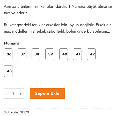
Airmax ürünlerimizin kalıpları dardır. 1 Numara büyük almanızı
tavsiye ederiz.
Bu kategorideki terlikler erkekler için uygun değildir. Erkek air
max modellerimizi erkek sabo terlik bölümünde bulabilirsiniz.
Numara
36
37
38
39
40
41
42
43
Lacivert Arkadan Bantlı Air Max SaboTerlik adet
Sepete Ekle
Stok kodu:
ST370