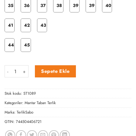
35
36
37
38
39
39
40
41
42
43
44
45
Mantar Koyu Kahve İçi Peluş Terlik adet
Sepete Ekle
Stok kodu:
ST1089
Kategoriler:
Mantar Taban Terlik
Marka:
TerlikSabo
GTIN:
744504406721