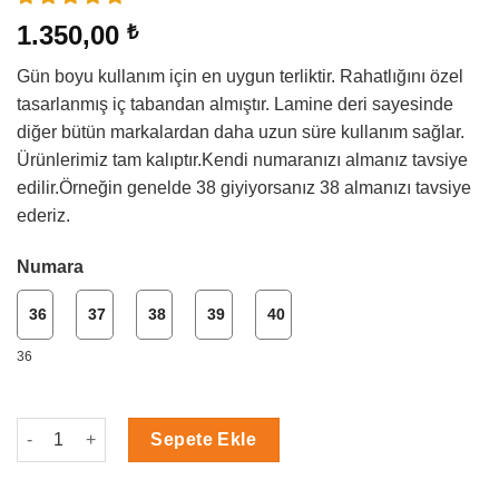
1.350,00
₺
Gün boyu kullanım için en uygun terliktir. Rahatlığını özel
tasarlanmış iç tabandan almıştır. Lamine deri sayesinde
diğer bütün markalardan daha uzun süre kullanım sağlar.
Ürünlerimiz tam kalıptır.Kendi numaranızı almanız tavsiye
edilir.Örneğin genelde 38 giyiyorsanız 38 almanızı tavsiye
ederiz.
Numara
36
37
38
39
40
36
Özel Tasarım Bugs Bunny Temalı Sabo Terlik adet
Sepete Ekle