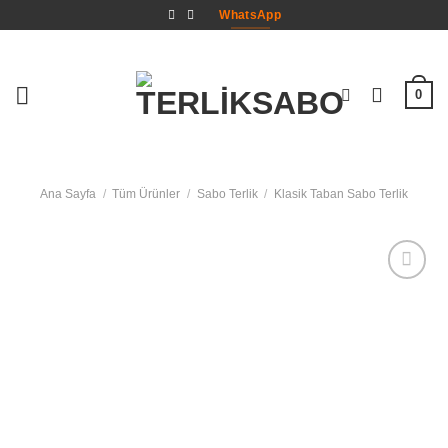
İçeriğe
WhatsApp
atla
0
Ana Sayfa
/
Tüm Ürünler
/
Sabo Terlik
/
Klasik Taban Sabo Terlik