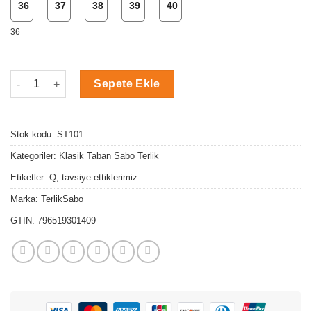
36
37
38
39
40
36
Pembe Nubuk Kelebek Temalı Sabo Terlik adet
Sepete Ekle
Stok kodu:
ST101
Kategoriler:
Klasik Taban Sabo Terlik
Etiketler:
Q
,
tavsiye ettiklerimiz
Marka:
TerlikSabo
GTIN:
796519301409