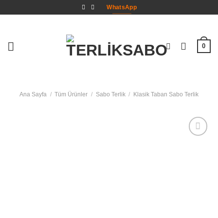
İçeriğe
WhatsApp
atla
0
Ana Sayfa
/
Tüm Ürünler
/
Sabo Terlik
/
Klasik Taban Sabo Terlik