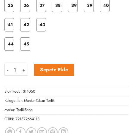
35
36
37
38
39
39
40
41
42
43
44
45
Renkli Kelebekler Mantar Terlik adet
Sepete Ekle
Stok kodu:
ST1050
Kategoriler:
Mantar Taban Terlik
Marka:
TerlikSabo
GTIN:
721872664113