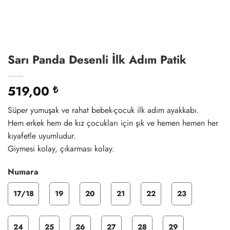
Sarı Panda Desenli İlk Adım Patik
519,00
₺
Süper yumuşak ve rahat bebek-çocuk ilk adım ayakkabı.
Hem erkek hem de kız çocukları için şık ve hemen hemen her
kıyafetle uyumludur.
Giymesi kolay, çıkarması kolay.
Numara
17/18
19
20
21
22
23
24
25
26
27
28
29