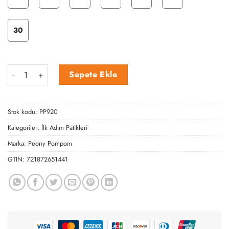
30
Sarı Panda Desenli İlk Adım Patik adet
Sepete Ekle
Stok kodu:
PP920
Kategoriler:
İlk Adım Patikleri
Marka:
Peony Pompom
GTIN:
721872651441