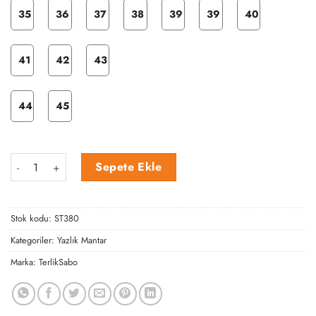
35
36
37
38
39
39
40
41
42
43
44
45
Şimşek Temalı Tek Bant Sandalet adet
Sepete Ekle
Stok kodu:
ST380
Kategoriler:
Yazlık Mantar
Marka:
TerlikSabo