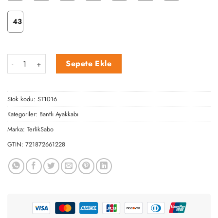
43
Siyah Bantlı Ayakkabı adet
Sepete Ekle
Stok kodu:
ST1016
Kategoriler:
Bantlı Ayakkabı
Marka:
TerlikSabo
GTIN:
721872661228