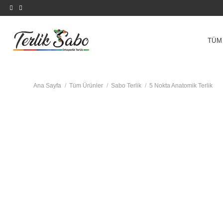
İçeriğe
atla
TÜM
Ana Sayfa
/
Tüm Ürünler
/
Sabo Terlik
/
5 Nokta Anatomik Terlik