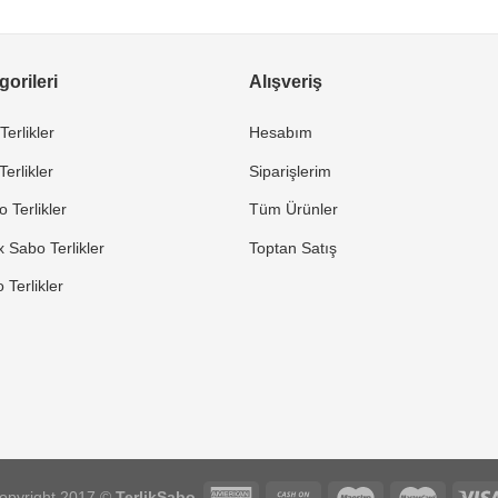
orileri
Alışveriş
Terlikler
Hesabım
erlikler
Siparişlerim
 Terlikler
Tüm Ürünler
 Sabo Terlikler
Toptan Satış
Terlikler
opyright 2017 ©
TerlikSabo