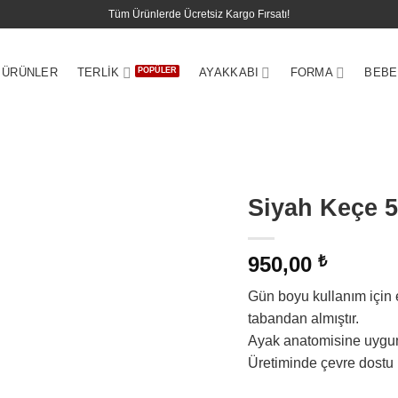
Tüm Ürünlerde Ücretsiz Kargo Fırsatı!
 ÜRÜNLER
TERLIK
AYAKKABI
FORMA
BEBE
Siyah Keçe 5
950,00
₺
Gün boyu kullanım için e
tabandan almıştır.
Ayak anatomisine uygun 
Üretiminde çevre dostu p