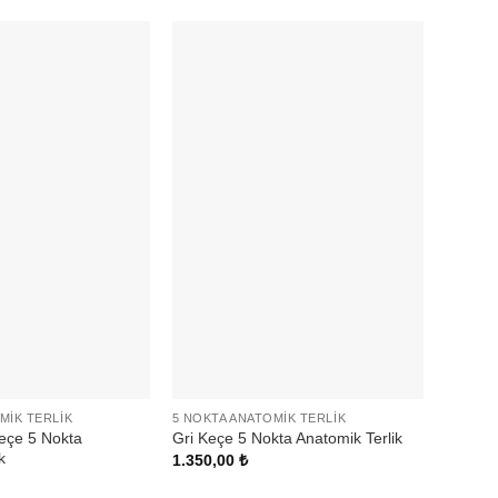
MIK TERLIK
5 NOKTA ANATOMIK TERLIK
5 NOKT
eçe 5 Nokta
Kedici
Gri Keçe 5 Nokta Anatomik Terlik
k
Terlik
1.350,00
₺
1.350,