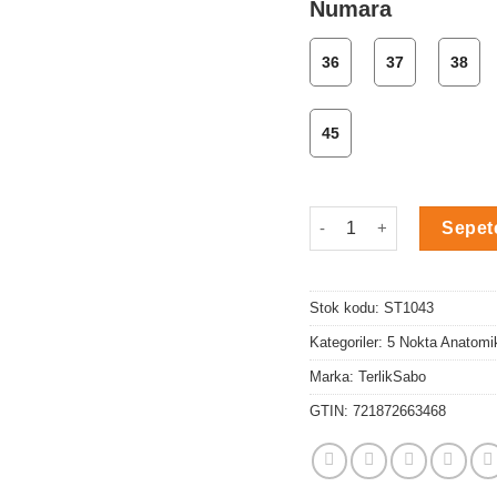
Numara
36
37
38
45
Siyah Keçe 5 Nokta Anat
Sepet
Stok kodu:
ST1043
Kategoriler:
5 Nokta Anatomik
Marka:
TerlikSabo
GTIN:
721872663468