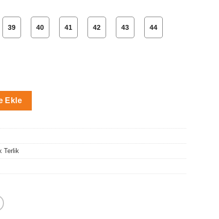
39
40
41
42
43
44
omik Terlik adet
e Ekle
 Terlik