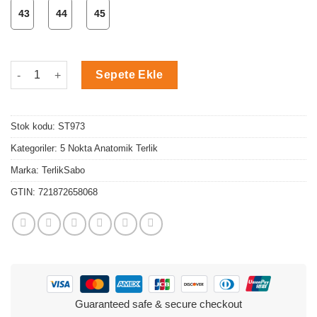
43
44
45
Anatomi Desen 5 Nokta Anatomik Terlik adet
Sepete Ekle
Stok kodu:
ST973
Kategoriler:
5 Nokta Anatomik Terlik
Marka:
TerlikSabo
GTIN:
721872658068
Guaranteed safe & secure checkout