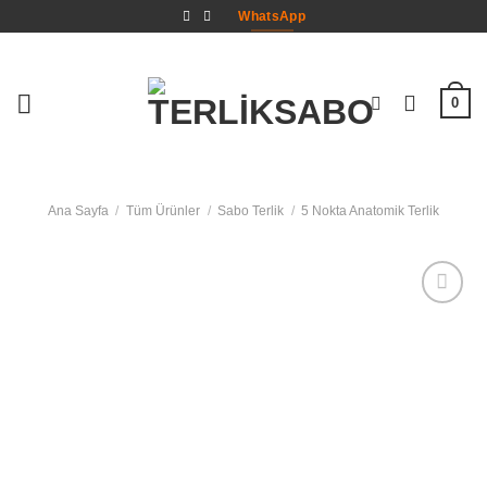
İçeriğe
WhatsApp
atla
0
Ana Sayfa
/
Tüm Ürünler
/
Sabo Terlik
/
5 Nokta Anatomik Terlik