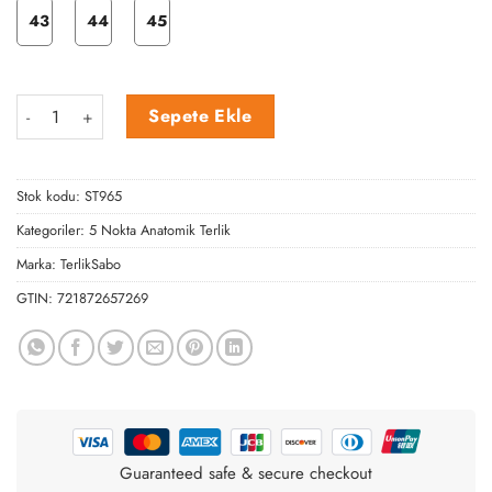
43
44
45
Mor Çiçek 5 Nokta Anatomik Terlik adet
Sepete Ekle
Stok kodu:
ST965
Kategoriler:
5 Nokta Anatomik Terlik
Marka:
TerlikSabo
GTIN:
721872657269
Guaranteed safe & secure checkout