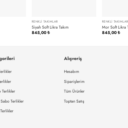
RENKLI TAKIMLAR
RENKLI TAKIMLA
Siyah Soft Likra Takım
Mor Soft Likra
845,00
₺
845,00
₺
orileri
Alışveriş
erlikler
Hesabım
rlikler
Siparişlerim
Terlikler
Tüm Ürünler
Sabo Terlikler
Toptan Satış
erlikler