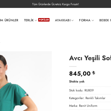
Tüm Ürünlerde Ücretsiz Kargo Fırsatı!
ÜM ÜRÜNLER
TERLIK
AYAKKABI
FORMA
BEBEK 
r
Avcı Yeşili So
845,00
₺
Stokta yok
Stok kodu:
RU809
Kategoriler:
Renkli Takımlar
Marka:
Renit Uniform