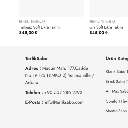
RENKLI TAKIMLAR
RENKLI TAKIMLAR
Turkuaz Soft Likra Takım
Gri Soft Likra Takım
845,00
₺
845,00
₺
TerlikSabo
Ürün Kateg
Adres :
Macun Mah. 177.Cadde
Klasik Sabo T
No:19 F/3 (TİMKO 2) Yenimahalle /
Erkek Sabo Te
Ankara
Air Max Sabo 
Telefon :
+90 507 286 2792
Comfort Flex 
E-Posta :
info@terliksabo.com
Mantar Sabo T