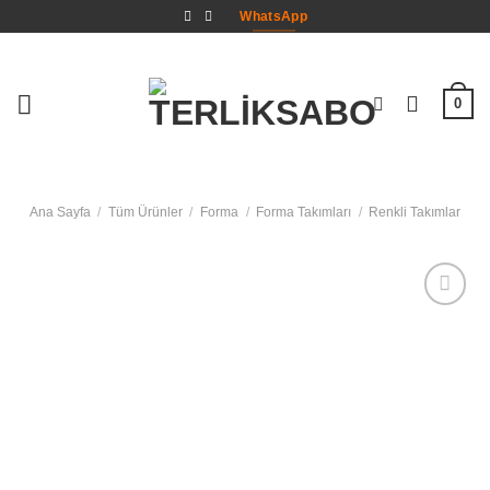
İçeriğe
WhatsApp
atla
0
Ana Sayfa
/
Tüm Ürünler
/
Forma
/
Forma Takımları
/
Renkli Takımlar