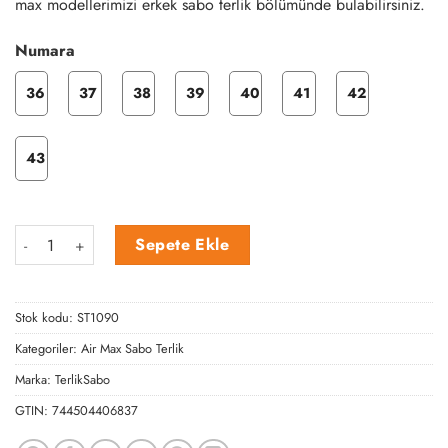
max modellerimizi erkek sabo terlik bölümünde bulabilirsiniz.
Numara
36
37
38
39
40
41
42
43
Bronz Kuaför Desen Air Max Sabo Terlik adet
Sepete Ekle
Stok kodu:
ST1090
Kategoriler:
Air Max Sabo Terlik
Marka:
TerlikSabo
GTIN:
744504406837