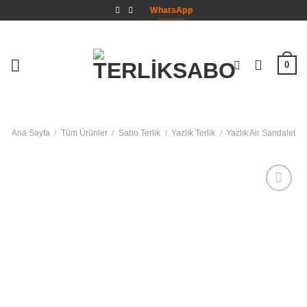
İçeriğe
WhatsApp
atla
0
Ana Sayfa
/
Tüm Ürünler
/
Sabo Terlik
/
Yazlık Terlik
/
Yazlık Air Sandalet