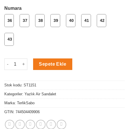
Numara
36
37
38
39
40
41
42
43
Cırtlı Bantlı Leopar Desen Air Sandalet adet
Sepete Ekle
Stok kodu:
ST1151
Kategoriler:
Yazlık Air Sandalet
Marka:
TerlikSabo
GTIN:
744504409906