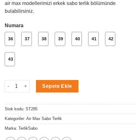
air max modellerimizi erkek sabo terlik bölümünde
bulabilirsiniz.
Numara
36
37
38
39
40
41
42
43
Kozmetik Temalı Air Max Sabo Terlik adet
Sepete Ekle
Stok kodu:
ST285
Kategoriler:
Air Max Sabo Terlik
Marka:
TerlikSabo