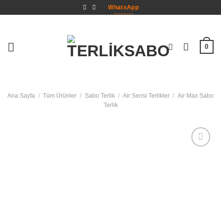
İçeriğe
WhatsApp
atla
0
Ana Sayfa
/
Tüm Ürünler
/
Sabo Terlik
/
Air Serisi Terlikler
/
Air Max Sabo
Terlik