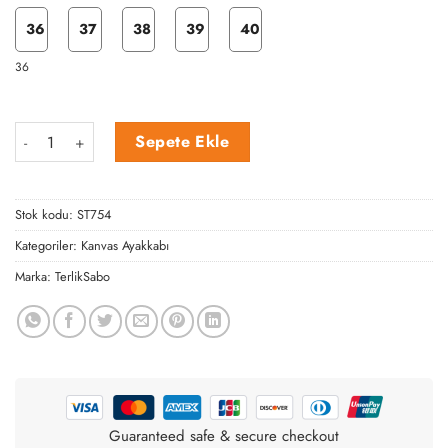
36
37
38
39
40
36
Maskeli Hemşire Doktor Desen Ayakkabı adet
Sepete Ekle
Stok kodu:
ST754
Kategoriler:
Kanvas Ayakkabı
Marka:
TerlikSabo
Guaranteed safe & secure checkout