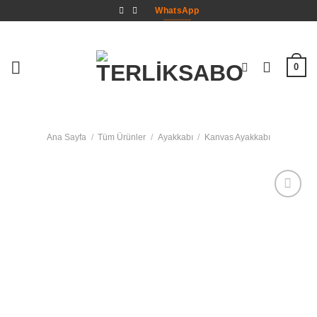
İçeriğe
WhatsApp
atla
0
Ana Sayfa
/
Tüm Ürünler
/
Ayakkabı
/
Kanvas Ayakkabı