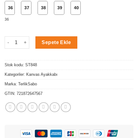
36
37
38
39
40
36
Siyah Medikal Tema 4 Kanvas Ayakkabı adet
Sepete Ekle
Stok kodu:
ST848
Kategoriler:
Kanvas Ayakkabı
Marka:
TerlikSabo
GTIN:
721872647567