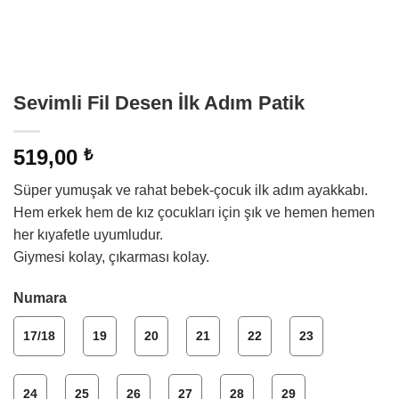
Sevimli Fil Desen İlk Adım Patik
519,00
₺
Süper yumuşak ve rahat bebek-çocuk ilk adım ayakkabı.
Hem erkek hem de kız çocukları için şık ve hemen hemen
her kıyafetle uyumludur.
Giymesi kolay, çıkarması kolay.
Numara
17/18
19
20
21
22
23
24
25
26
27
28
29