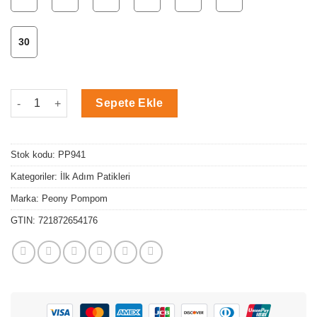
30
Sevimli Fil Desen İlk Adım Patik adet
Sepete Ekle
Stok kodu:
PP941
Kategoriler:
İlk Adım Patikleri
Marka:
Peony Pompom
GTIN:
721872654176