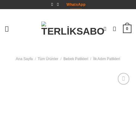
İçeriğe
WhatsApp
atla
0
Ana Sayfa
/
Tüm Ürünler
/
Bebek Patikleri
/
İlk Adım Patikleri