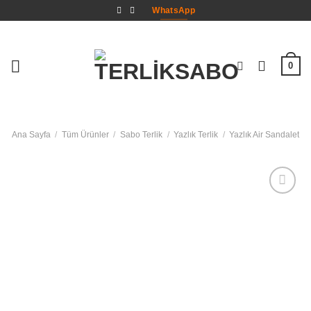
İçeriğe
WhatsApp
atla
0
Ana Sayfa
/
Tüm Ürünler
/
Sabo Terlik
/
Yazlık Terlik
/
Yazlık Air Sandalet